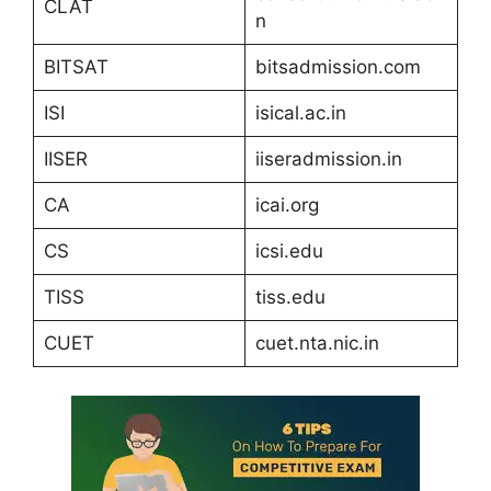
CLAT
n
BITSAT
bitsadmission.com
ISI
isical.ac.in
IISER
iiseradmission.in
CA
icai.org
CS
icsi.edu
TISS
tiss.edu
CUET
cuet.nta.nic.in