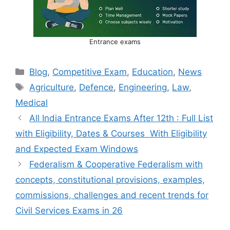
Entrance exams
Categories
Blog
,
Competitive Exam
,
Education
,
News
Tags
Agriculture
,
Defence
,
Engineering
,
Law
,
Medical
All India Entrance Exams After 12th : Full List
with Eligibility, Dates & Courses With Eligibility
and Expected Exam Windows
Federalism & Cooperative Federalism with
concepts, constitutional provisions, examples,
commissions, challenges and recent trends for
Civil Services Exams in 26