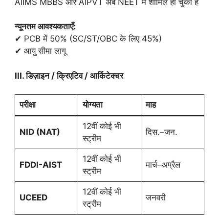
AIIMS MBBS और AIPVT अब NEET में शामिल हो चुकी हैं
न्यूनतम आवश्यकताएँ:
✔ PCB में 50% (SC/ST/OBC के लिए 45%)
✔ आयु सीमा लागू
III.
डिज़ाइन / क्रिएटिव / आर्किटेक्चर
परीक्षा
योग्यता
माह
12वीं कोई भी
NID (NAT)
दिस.–जन.
स्ट्रीम
12वीं कोई भी
FDDI-AIST
मार्च–अप्रैल
स्ट्रीम
12वीं कोई भी
UCEED
जनवरी
स्ट्रीम