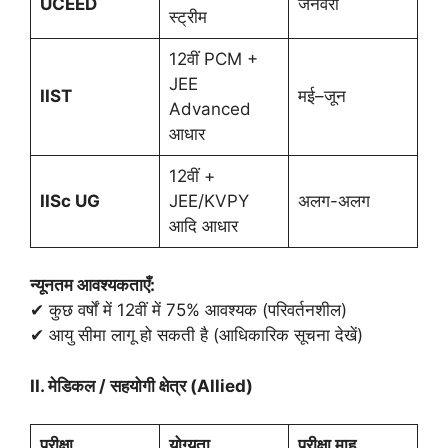
UCEED
जनवरी
स्ट्रीम
12वीं PCM +
JEE
IIST
मई–जून
Advanced
आधार
12वीं +
IISc UG
JEE/KVPY
अलग-अलग
आदि आधार
न्यूनतम आवश्यकताएँ:
✔ कुछ वर्षों में 12वीं में 75% आवश्यक (परिवर्तनशील)
✔ आयु सीमा लागू हो सकती है (आधिकारिक सूचना देखें)
II.
मेडिकल / सहयोगी क्षेत्र (
Allied)
परीक्षा
योग्यता
परीक्षा माह