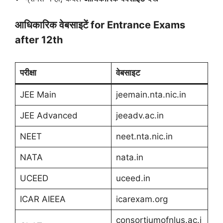
आधिकारिक वेबसाइटें for Entrance Exams
after 12th
परीक्षा
वेबसाइट
JEE Main
jeemain.nta.nic.in
JEE Advanced
jeeadv.ac.in
NEET
neet.nta.nic.in
NATA
nata.in
UCEED
uceed.in
ICAR AIEEA
icarexam.org
consortiumofnlus.ac.i