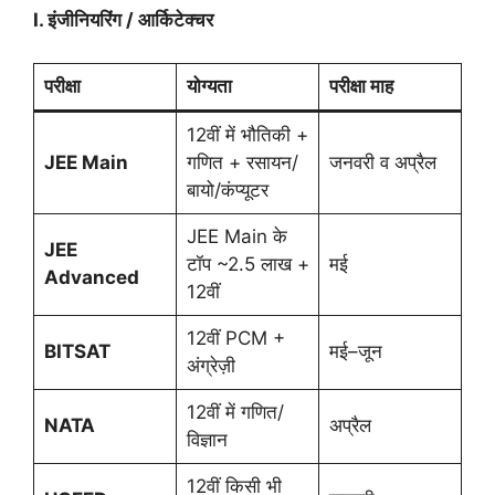
I.
इंजीनियरिंग / आर्किटेक्चर
परीक्षा
योग्यता
परीक्षा माह
12वीं में भौतिकी +
JEE Main
गणित + रसायन/
जनवरी व अप्रैल
बायो/कंप्यूटर
JEE Main के
JEE
टॉप ~2.5 लाख +
मई
Advanced
12वीं
12वीं PCM +
BITSAT
मई–जून
अंग्रेज़ी
12वीं में गणित/
NATA
अप्रैल
विज्ञान
12वीं किसी भी