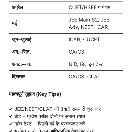
अप्रैल
CUET/HSEE परिणाम
JEE Main S2, JEE
मई
Adv, NEET, ICAR
जून–जुलाई
ICAR, CUCET
अग.–सित.
CA/CS
अक्ट.–नव.
NID, डिज़ाइन टेस्ट
दिसम्बर
CA/CS, CLAT
महत्वपूर्ण सुझाव (
Key Tips)
✔ JEE/NEET/CLAT की तैयारी समय से शुरू करें
✔ बोर्ड + प्रवेश परीक्षा दोनों पर समान ध्यान
✔ मॉक टेस्ट + पिछले वर्ष के प्रश्नपत्र करें
✔ भ्रमित न हों, केवल
आधिकारिक वेबसाइट
देखें