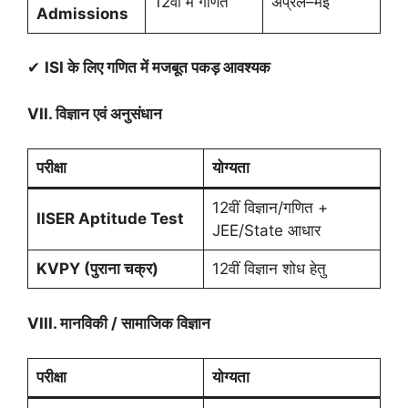
12वीं में गणित
अप्रैल–मई
Admissions
✔
ISI
के लिए गणित में मजबूत पकड़ आवश्यक
VII.
विज्ञान एवं अनुसंधान
परीक्षा
योग्यता
12वीं विज्ञान/गणित +
IISER Aptitude Test
JEE/State आधार
KVPY (
पुराना चक्र)
12वीं विज्ञान शोध हेतु
VIII.
मानविकी / सामाजिक विज्ञान
परीक्षा
योग्यता